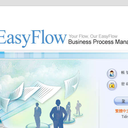
帳 
密 
繁體中
Tiế